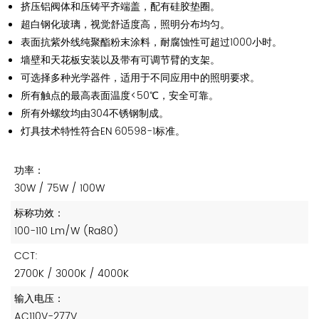
挤压铝阀体和压铸平齐端盖，配有硅胶垫圈。
超白钢化玻璃，视觉舒适度高，照明分布均匀。
表面抗紫外线纯聚酯粉末涂料，耐腐蚀性可超过1000小时。
墙壁和天花板安装以及带有可调节臂的支架。
可选择多种光学器件，适用于不同应用中的照明要求。
所有触点的最高表面温度<50℃，安全可靠。
所有外螺纹均由304不锈钢制成。
灯具技术特性符合EN 60598-1标准。
功率：
30W / 75W / 100W
标称功效：
100-110 Lm/W (Ra80)
CCT:
2700K / 3000K / 4000K
输入电压：
AC110V-277V